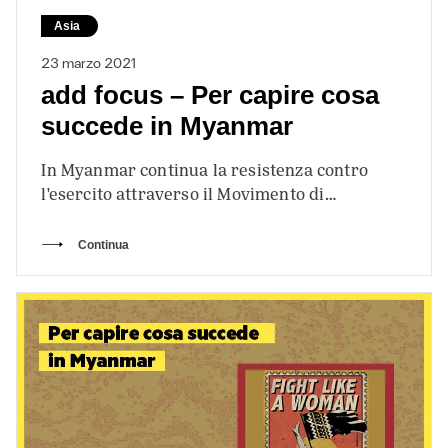
Asia
23 marzo 2021
add focus – Per capire cosa
succede in Myanmar
In Myanmar continua la resistenza contro
l'esercito attraverso il Movimento di
disobbedienza civile, che ha bloccato quasi del
tutto l'economia…
Continua