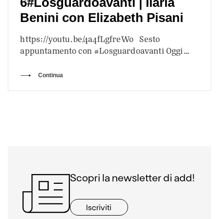
6#Losguardoavanti | Ilaria
Benini con Elizabeth Pisani
https://youtu.be/4a4fLgfreWo Sesto
appuntamento con #Losguardoavanti Oggi
incontriamo Elizabeth Pisani, autrice di
Indonesia ecc. Viaggio nella nazione
Continua
improbabile, a introdurla c’è Ilaria…
Scopri la newsletter di add!
Iscriviti