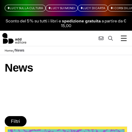
LUCY SULLA CULTURA
LUCY SUI MONDI
LUCY DI CARTA
I CORSI DI L
Sconto del 5% su tutti i libri
e
a partire da €
spedizione gratuita
15,00
/
News
Home
News
Filtri