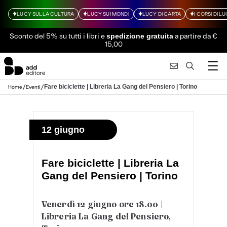
LUCY SULLA CULTURA
LUCY SUI MONDI
LUCY DI CARTA
I CORSI DI L
Sconto del 5% su tutti i libri
e
a partire da €
spedizione gratuita
15,00
/
/
Fare biciclette | Libreria La Gang del Pensiero | Torino
Home
Eventi
12 giugno
Fare biciclette | Libreria La
Gang del Pensiero | Torino
Venerdì 12 giugno ore 18.00 |
Libreria La Gang del Pensiero,