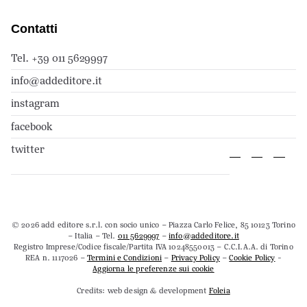
Contatti
Tel. +39 011 5629997
info@addeditore.it
instagram
facebook
twitter
© 2026 add editore s.r.l. con socio unico – Piazza Carlo Felice, 85 10123 Torino
– Italia – Tel.
011 5629997
–
info@addeditore.it
Registro Imprese/Codice fiscale/Partita IVA 10248550013 – C.C.I.A.A. di Torino
REA n. 1117026 –
Termini e Condizioni
–
Privacy Policy
–
Cookie Policy
-
Aggiorna le preferenze sui cookie
Credits: web design & development
Foleia