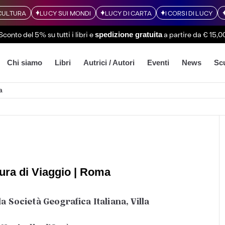
CULTURA
LUCY SUI MONDI
LUCY DI CARTA
I CORSI DI LUCY
Sconto del 5% su tutti i libri
e
a partire da € 15,0
spedizione gratuita
Chi siamo
Libri
Autrici / Autori
Eventi
News
Sc
a
atura di Viaggio | Roma
a Società Geografica Italiana, Villa