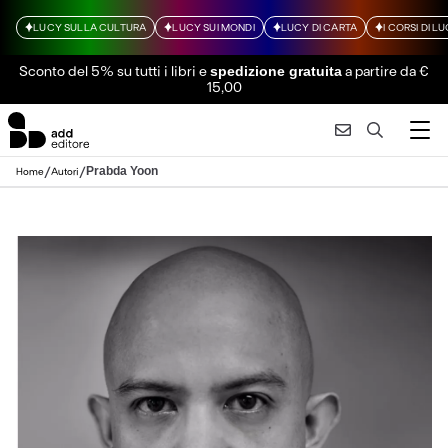
LUCY SULLA CULTURA
LUCY SUI MONDI
LUCY DI CARTA
I CORSI DI L
Sconto del 5% su tutti i libri
e
a partire da €
spedizione gratuita
15,00
/
/
Prabda Yoon
Home
Autori