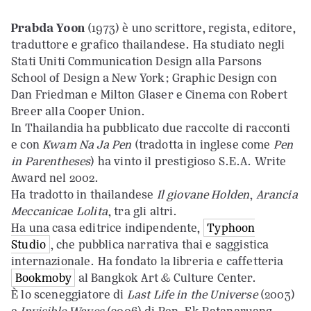
Prabda Yoon
(1973) è uno scrittore, regista, editore,
traduttore e grafico thailandese. Ha studiato negli
Stati Uniti Communication Design alla Parsons
School of Design a New York; Graphic Design con
Dan Friedman e Milton Glaser e Cinema con Robert
Breer alla Cooper Union.
In Thailandia ha pubblicato due raccolte di racconti
e con
Kwam Na Ja Pen
(tradotta in inglese come
Pen
in Parentheses
) ha vinto il prestigioso S.E.A. Write
Award nel 2002.
Ha tradotto in thailandese
Il giovane Holden
,
Arancia
Meccanica
e
Lolita
, tra gli altri.
Ha una casa editrice indipendente,
Typhoon
Studio
, che pubblica narrativa thai e saggistica
internazionale. Ha fondato la libreria e caffetteria
Bookmoby
al Bangkok Art & Culture Center.
È lo sceneggiatore di
Last Life in the Universe
(2003)