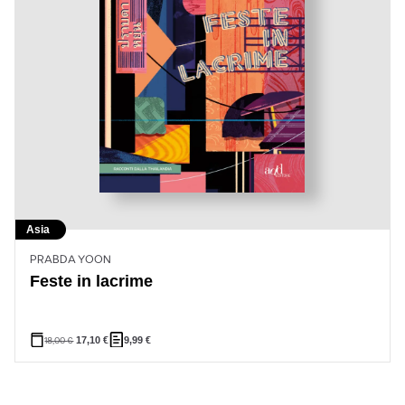
Asia
PRABDA YOON
Feste in lacrime
18,00
€
17,10
€
9,99
€