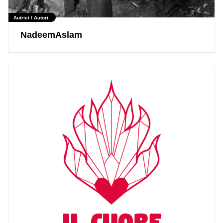
Autrici / Autori
NadeemAslam