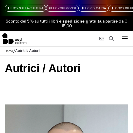
LUCY SULLA CULTURA
LUCY SUI MONDI
LUCY DI CARTA
I CORSI DI L
Sconto del 5% su tutti i libri
e
a partire da €
spedizione gratuita
15,00
/
Autrici / Autori
Home
Autrici / Autori