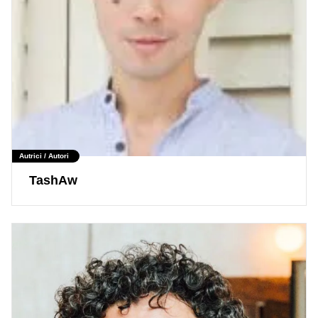
Autrici / Autori
TashAw