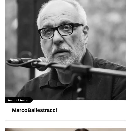
Autrici / Autori
MarcoBallestracci