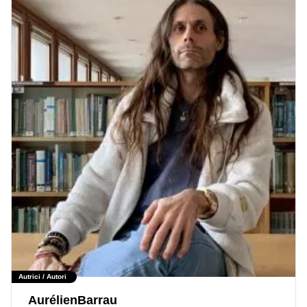
Autrici / Autori
AurélienBarrau