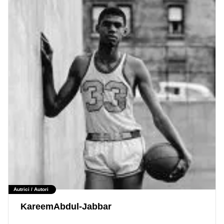
Autrici / Autori
KareemAbdul-Jabbar