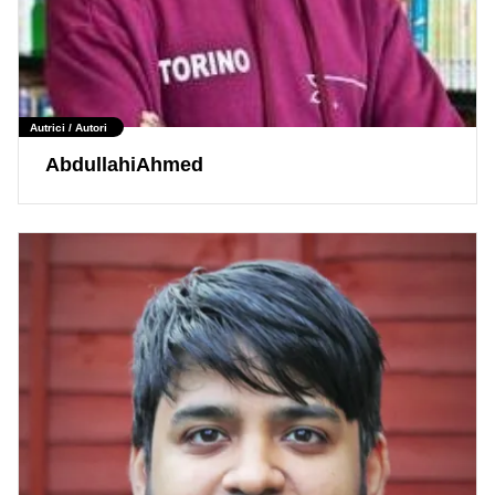
Autrici / Autori
AbdullahiAhmed