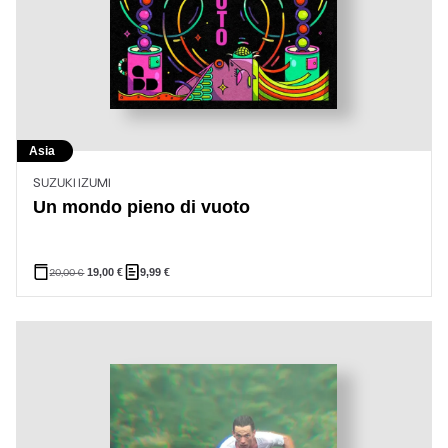
Asia
SUZUKI IZUMI
Un mondo pieno di vuoto
20,00
€
19,00
€
9,99
€