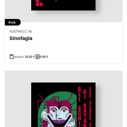
Asia
XUETING C. NI
Sinofagia
20,00
€
19,00
€
9,99
€