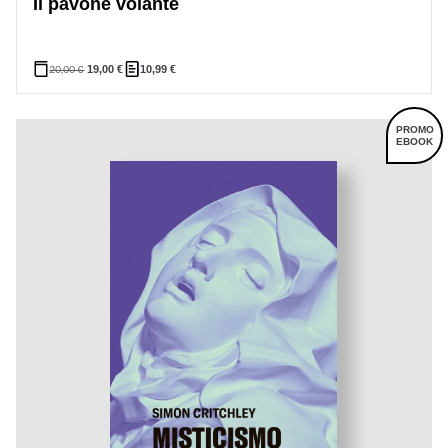
Il pavone volante
20,00
€
19,00
€
10,99
€
PROMO
EBOOK