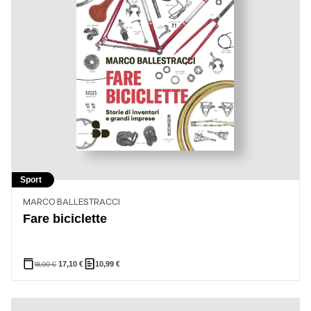
Sport
MARCO BALLESTRACCI
Fare biciclette
18,00
€
17,10
€
10,99
€