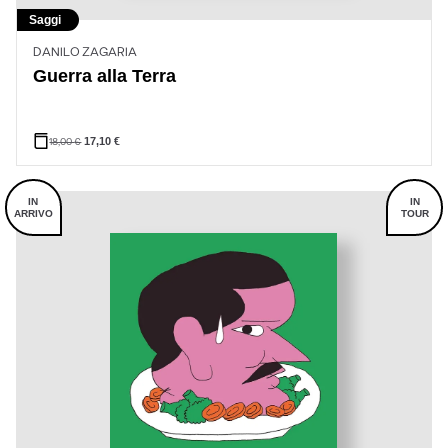
Saggi
DANILO ZAGARIA
Guerra alla Terra
18,00
€
17,10
€
IN
IN
ARRIVO
TOUR