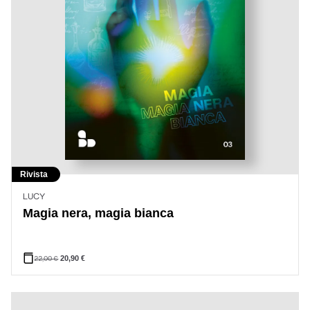
Rivista
LUCY
Magia nera, magia bianca
22,00
€
20,90
€