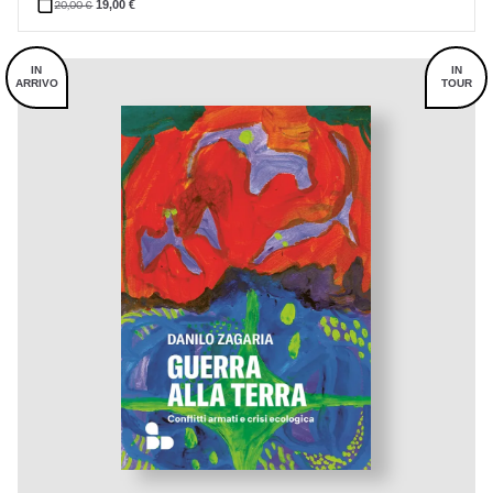
20,00
€
19,00
€
IN
IN
ARRIVO
TOUR