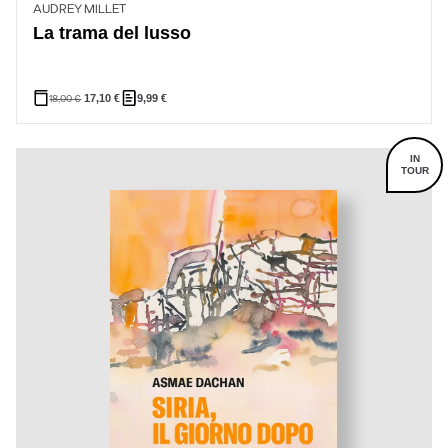
AUDREY MILLET
La trama del lusso
18,00
€
17,10
€
9,99
€
IN
TOUR