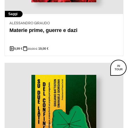
Saggi
ALESSANDRO GIRAUDO
Materie prime, guerre e dazi
9,99
€
20,00
€
19,00
€
IN
TOUR