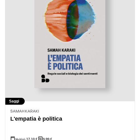
Saggi
SAMAH KARAKI
L'empatia è politica
18,00
€
17,10
€
9,99
€