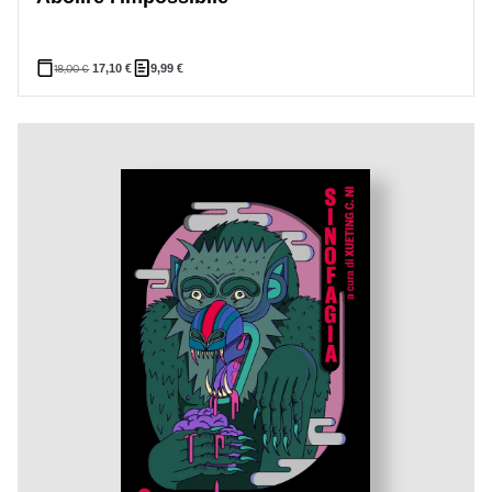
18,00
€
17,10
€
9,99
€