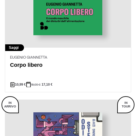
Saggi
EUGENIO GIANNETTA
Corpo libero
10,99
€
18,00
€
17,10
€
IN
IN
ARRIVO
TOUR