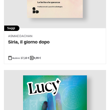
Saggi
ASMAE DACHAN
Siria, il giorno dopo
18,00
€
17,10
€
9,99
€