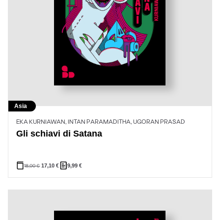
Asia
EKA KURNIAWAN, INTAN PARAMADITHA, UGORAN PRASAD
Gli schiavi di Satana
18,00
€
17,10
€
9,99
€