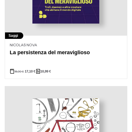
Saggi
NICOLAS NOVA
La persistenza del meraviglioso
18,00
€
17,10
€
10,99
€