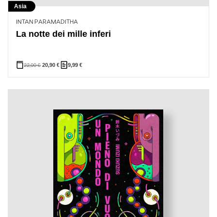
Asia
INTAN PARAMADITHA
La notte dei mille inferi
22,00
€
20,90
€
9,99
€