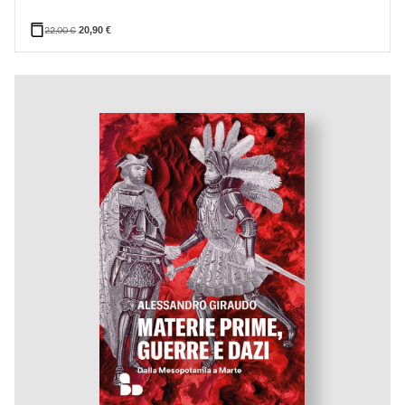
22,00
€
20,90
€