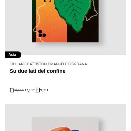
Asia
GIULIANO BATTISTON, EMANUELE GIORDANA
Su due lati del confine
18,00
€
17,10
€
9,99
€