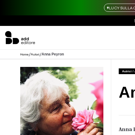
LUCY SULLA 
/
/
Anna Peyron
Home
Autori
Autrici /
A
Anna 