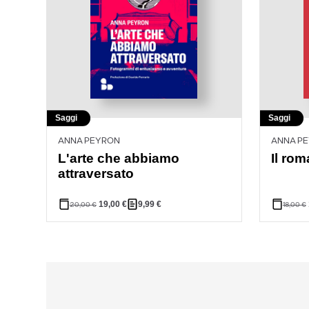
Saggi
Saggi
ANNA PEYRON
ANNA P
L'arte che abbiamo
Il rom
attraversato
19,00
€
9,99
€
20,00
€
18,00
€