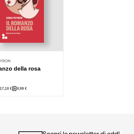
EYRON
anzo della rosa
17,10
€
9,99
€
Scopri la newsletter di add!