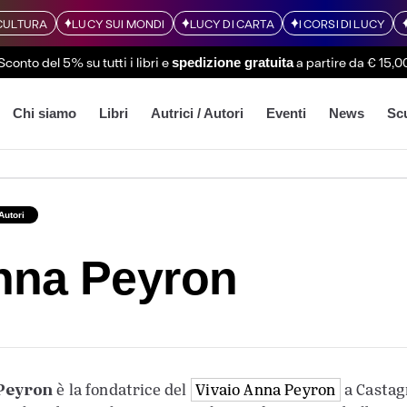
CULTURA
LUCY SUI MONDI
LUCY DI CARTA
I CORSI DI LUCY
Sconto del 5% su tutti i libri
e
a partire da € 15,0
spedizione gratuita
Chi siamo
Libri
Autrici / Autori
Eventi
News
Sc
 Autori
nna Peyron
Peyron
è la fondatrice del
Vivaio Anna Peyron
a Castagn