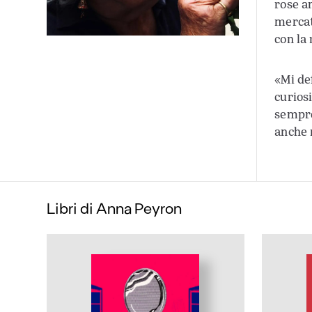
rose a
mercat
con la
«Mi de
curios
sempre 
anche 
Libri di Anna Peyron