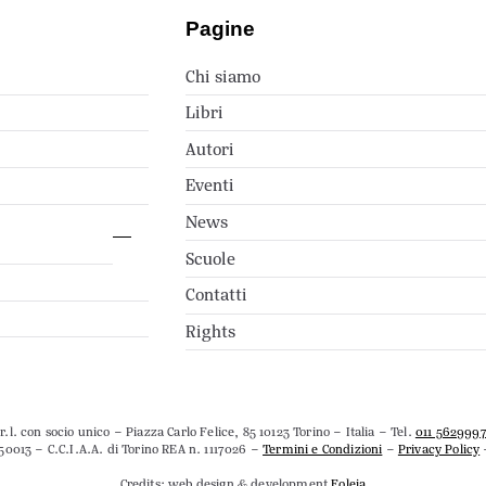
Pagine
Chi siamo
Libri
Autori
Eventi
News
Scuole
Contatti
Rights
.l. con socio unico – Piazza Carlo Felice, 85 10123 Torino – Italia – Tel.
011 562999
50013 – C.C.I.A.A. di Torino REA n. 1117026 –
Termini e Condizioni
–
Privacy Policy
Credits: web design & development
Foleia