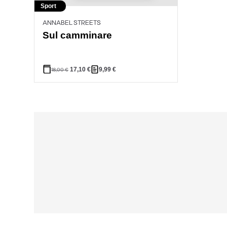
Sport
ANNABEL STREETS
Sul camminare
17,10
€
9,99
€
18,00
€