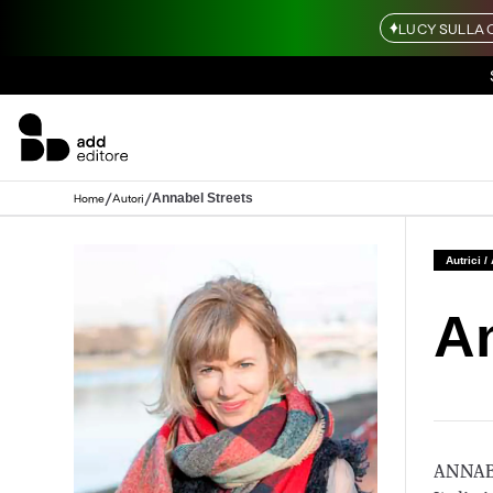
LUCY SULLA 
/
/
Annabel Streets
Home
Autori
Autrici /
An
ANNABE