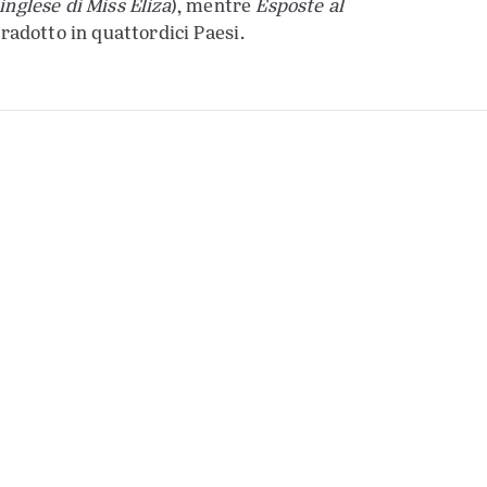
inglese di Miss Eliza
), mentre
Esposte al
tradotto in quattordici Paesi.