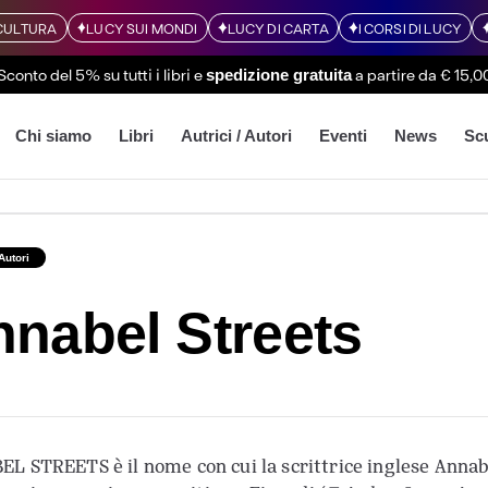
CULTURA
LUCY SUI MONDI
LUCY DI CARTA
I CORSI DI LUCY
Sconto del 5% su tutti i libri
e
a partire da € 15,0
spedizione gratuita
Chi siamo
Libri
Autrici / Autori
Eventi
News
Sc
 Autori
nabel Streets
L STREETS è il nome con cui la scrittrice inglese Annabel