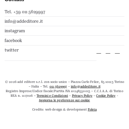
Tel. +39 011 5629997
info@addeditore.it
instagram
facebook
twitter
© 2026 add editore s.r.l. con socio unico – Piazza Carlo Felice, 85 10123 Torino
– Italia – Tel.
011 5629997
–
info@addeditore.it
Registro Imprese/Codice fiscale/Partita IVA 10248550013 – C.C.I.A.A. di Torino
REA n. 1117026 –
Termini e Condizioni
–
Privacy Policy
–
Cookie Policy
-
Aggiorna le preferenze sui cookie
Credits: web design & development
Foleia