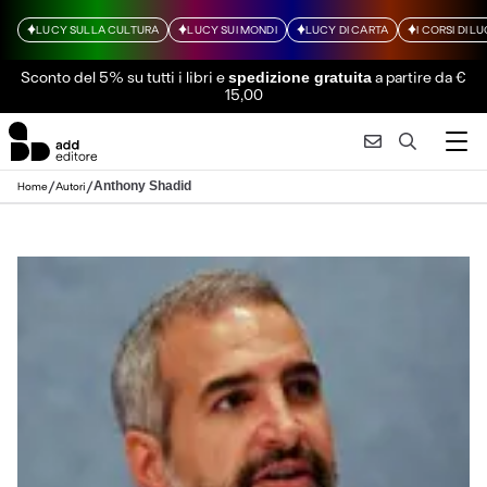
LUCY SULLA CULTURA
LUCY SUI MONDI
LUCY DI CARTA
I CORSI DI L
Sconto del 5% su tutti i libri
e
a partire da €
spedizione gratuita
15,00
/
/
Anthony Shadid
Home
Autori