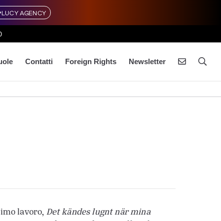
LUCY AGENCY
0
uole
Contatti
Foreign Rights
Newsletter
rimo lavoro,
Det kändes lugnt när mina