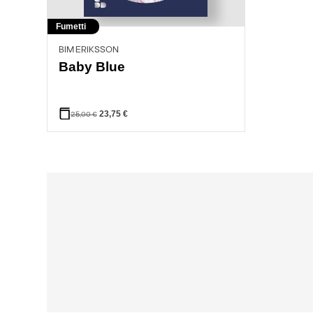
Fumetti
BIM ERIKSSON
Baby Blue
23,75
€
25,00
€