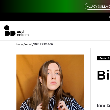
LUCY SULLA 
/
/
Bim Eriksson
Home
Autori
Autrici /
B
Bim E