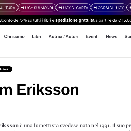
CULTURA
LUCY SUI MONDI
LUCY DI CARTA
I CORSI DI LUCY
Sconto del 5% su tutti i libri
e
a partire da € 15,0
spedizione gratuita
Chi siamo
Libri
Autrici / Autori
Eventi
News
Sc
 Autori
im Eriksson
riksson
è una fumettista svedese nata nel 1991. Il suo p