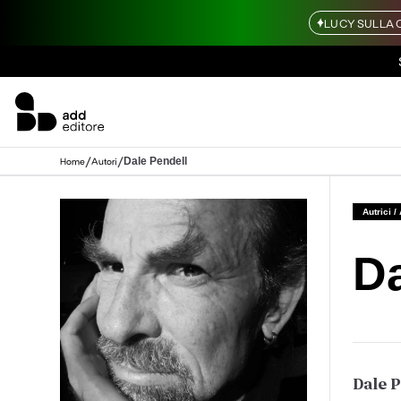
LUCY SULLA 
/
/
Dale Pendell
Home
Autori
Autrici /
Da
Dale P