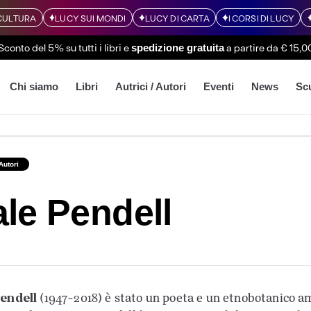
CULTURA
LUCY SUI MONDI
LUCY DI CARTA
I CORSI DI LUCY
Sconto del 5% su tutti i libri
e
a partire da € 15,0
spedizione gratuita
Chi siamo
Libri
Autrici / Autori
Eventi
News
Sc
 Autori
le Pendell
endell
(1947-2018) è stato un poeta e un etnobotanico a