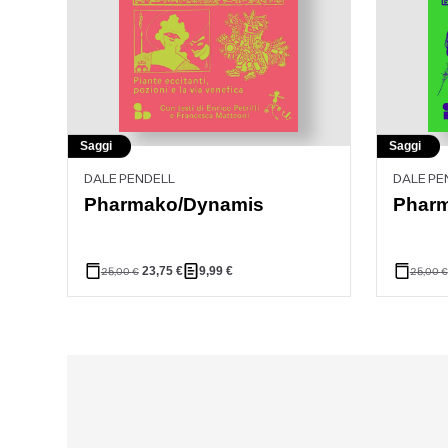
Saggi
Saggi
DALE PENDELL
DALE PE
Pharmako/Dynamis
Pharm
23,75
€
9,99
€
25,00
€
25,00
€