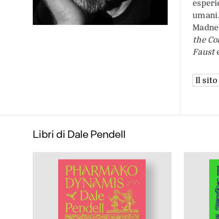
esperie
umani.
Madnes
the Co
Faust
e
Il sit
Libri di Dale Pendell