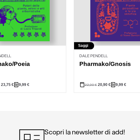
Saggi
NDELL
DALE PENDELL
ako/Poeia
Pharmako/Gnosis
23,75
€
9,99
€
20,90
€
9,99
€
22,00
€
Scopri la newsletter di add!