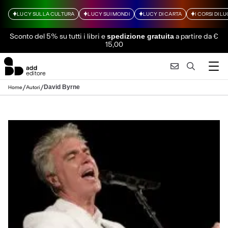
LUCY SULLA CULTURA
LUCY SUI MONDI
LUCY DI CARTA
I CORSI DI L
Sconto del 5% su tutti i libri
e
a partire da €
spedizione gratuita
15,00
/
/
David Byrne
Home
Autori