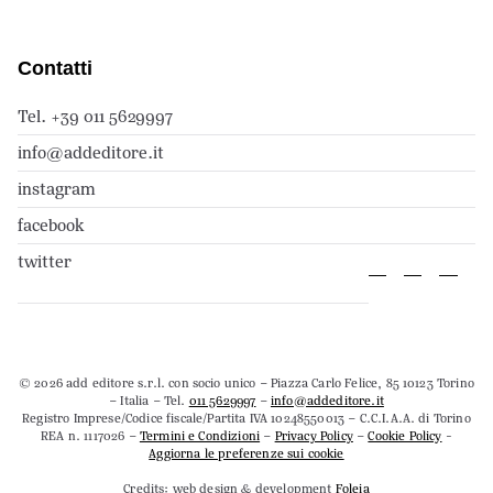
Contatti
Tel. +39 011 5629997
info@addeditore.it
instagram
facebook
twitter
© 2026 add editore s.r.l. con socio unico – Piazza Carlo Felice, 85 10123 Torino
– Italia – Tel.
011 5629997
–
info@addeditore.it
Registro Imprese/Codice fiscale/Partita IVA 10248550013 – C.C.I.A.A. di Torino
REA n. 1117026 –
Termini e Condizioni
–
Privacy Policy
–
Cookie Policy
-
Aggiorna le preferenze sui cookie
Credits: web design & development
Foleia