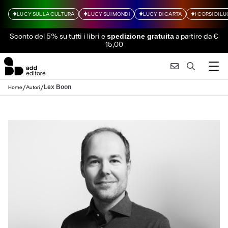
LUCY SULLA CULTURA
LUCY SUI MONDI
LUCY DI CARTA
I CORSI DI L
Sconto del 5% su tutti i libri
e
a partire da €
spedizione gratuita
15,00
/
/
Lex Boon
Home
Autori