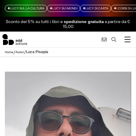
LUCY SULLA CULTURA
LUCY SUI MONDI
LUCY DI CARTA
I CORSI DI L
Sconto del 5% su tutti i libri
e
a partire da €
spedizione gratuita
15,00
/
/
Luca Pisapia
Home
Autori