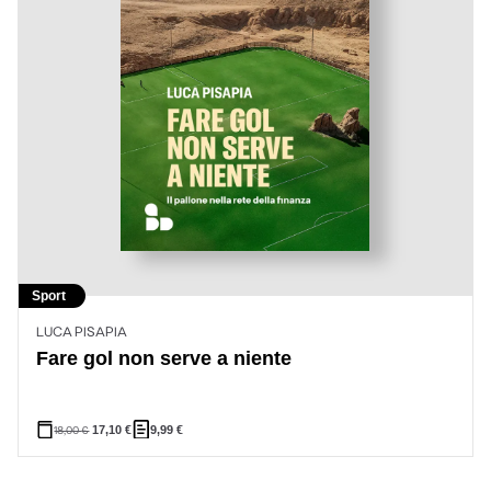
Sport
LUCA PISAPIA
Fare gol non serve a niente
18,00
€
17,10
€
9,99
€