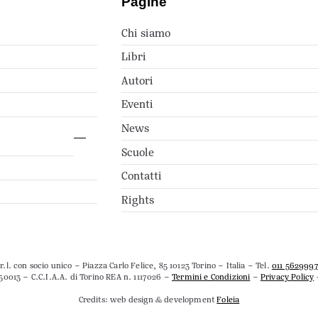
Pagine
Chi siamo
Libri
Autori
Eventi
News
Scuole
Contatti
Rights
.l. con socio unico – Piazza Carlo Felice, 85 10123 Torino – Italia – Tel.
011 562999
50013 – C.C.I.A.A. di Torino REA n. 1117026 –
Termini e Condizioni
–
Privacy Policy
Credits: web design & development
Foleia