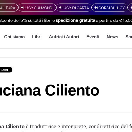
CULTURA
LUCY SUI MONDI
LUCY DI CARTA
I CORSI DI LUCY
Sconto del 5% su tutti i libri
e
a partire da € 15,0
spedizione gratuita
Chi siamo
Libri
Autrici / Autori
Eventi
News
Sc
 Autori
ciana Ciliento
a Ciliento
è traduttrice e interprete, condirettrice del f