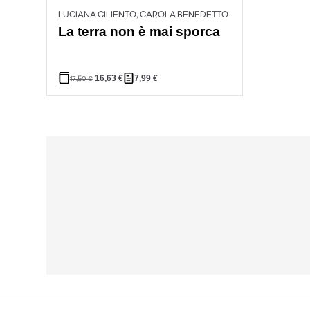
LUCIANA CILIENTO, CAROLA BENEDETTO
La terra non è mai sporca
16,63
€
7,99
€
17,50
€