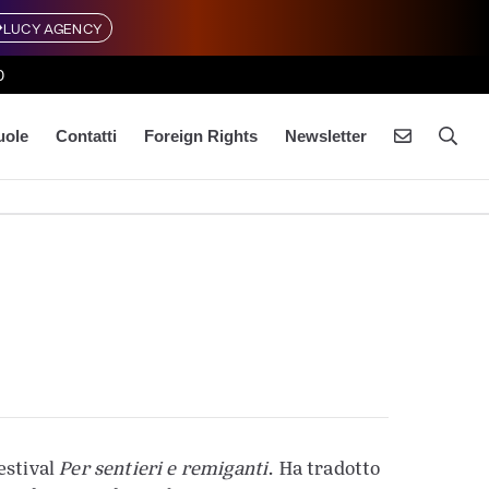
LUCY AGENCY
0
uole
Contatti
Foreign Rights
Newsletter
estival
Per sentieri e remiganti
. Ha tradotto