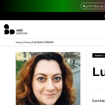
LUCY SULLA 
/
/
Luciana Ciliento
Home
Autori
Autrici /
Lu
Lucian