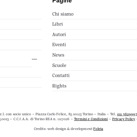
Pagine
Chi siamo
Libri
Autori
Eventi
News
Scuole
Contatti
Rights
.l. con socio unico – Piazza Carlo Felice, 85 10123 Torino – Italia – Tel.
011 562999
50013 – C.C.I.A.A. di Torino REA n. 1117026 –
Termini e Condizioni
–
Privacy Policy
Credits: web design & development
Foleia