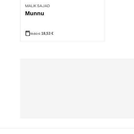
MALIK SAJAD
Munnu
18,53
€
19,50
€