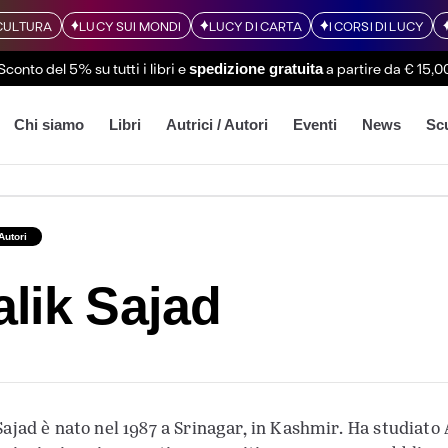
CULTURA
LUCY SUI MONDI
LUCY DI CARTA
I CORSI DI LUCY
Sconto del 5% su tutti i libri
e
a partire da € 15,0
spedizione gratuita
Chi siamo
Libri
Autrici / Autori
Eventi
News
Sc
 Autori
lik Sajad
Sajad è nato nel 1987 a Srinagar, in Kashmir. Ha studiato 