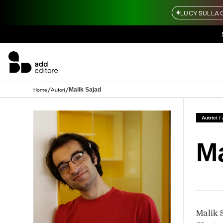
LUCY SULLA 
/
/
Malik Sajad
Home
Autori
Autrici /
Ma
Malik 