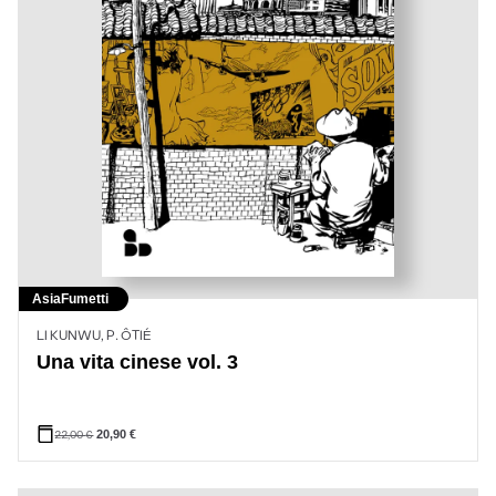
Asia
Fumetti
LI KUNWU, P. ÔTIÉ
Una vita cinese vol. 3
22,00
€
20,90
€