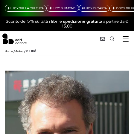
LUCY SULLA CULTURA
LUCY SUI MONDI
LUCY DI CARTA
I CORSI DI L
Sconto del 5% su tutti i libri
e
a partire da €
spedizione gratuita
15,00
/
/
P. Ôtié
Home
Autori