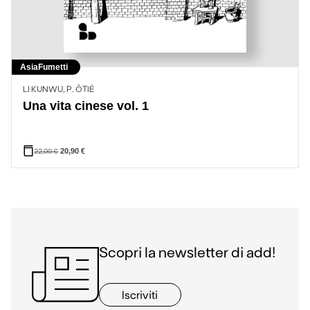
Asia
Fumetti
LI KUNWU, P. ÔTIÉ
Una vita cinese vol. 1
22,00
€
20,90
€
Scopri la newsletter di add!
Iscriviti