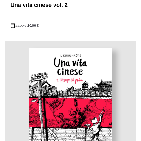
Una vita cinese vol. 2
22,00
€
20,90
€