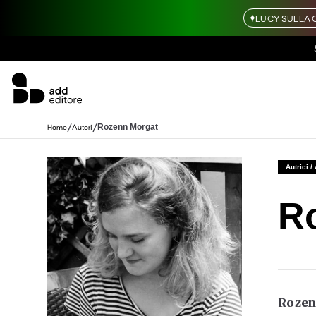
LUCY SULLA 
/
/
Rozenn Morgat
Home
Autori
Autrici /
R
Rozen