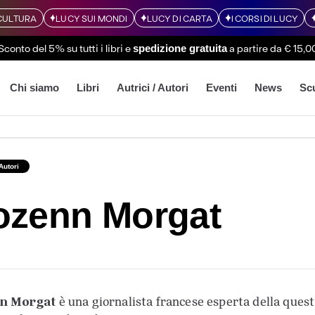
CULTURA
LUCY SUI MONDI
LUCY DI CARTA
I CORSI DI LUCY
Sconto del 5% su tutti i libri
e
a partire da € 15,0
spedizione gratuita
Chi siamo
Libri
Autrici / Autori
Eventi
News
Sc
 Autori
ozenn Morgat
n Morgat
è una giornalista francese esperta della ques