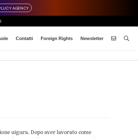
LUCY AGENCY
0
uole
Contatti
Foreign Rights
Newsletter
tione uigura. Dopo aver lavorato come