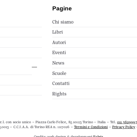
Pagine
Chi siamo
Libri
Autori
Eventi
News
Scuole
Contatti
Rights
.l. con socio unico – Piazza Carlo Felice, 85 10123 Torino – Italia – Tel.
011 562999
50013 – C.C.I.A.A. di Torino REA n. 1117026 –
Termini e Condizioni
–
Privacy Policy
Credits: web design & development
Foleia