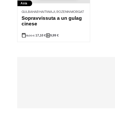
Asia
GULBAHAR HAITIWAJI, ROZENN MORGAT
Sopravvissuta a un gulag
cinese
17,10
€
9,99
€
18,00
€