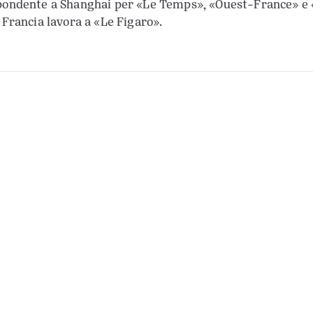
pondente a Shanghai per «Le Temps», «Ouest-France» e 
n Francia lavora a «Le Figaro».