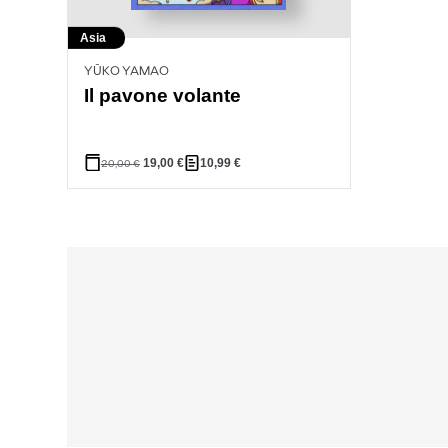
Asia
YŪKO YAMAO
Il pavone volante
19,00
€
10,99
€
20,00
€