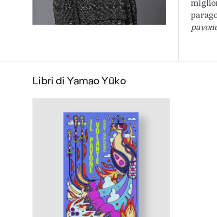
miglio
parago
pavone
Libri di Yamao Yūko