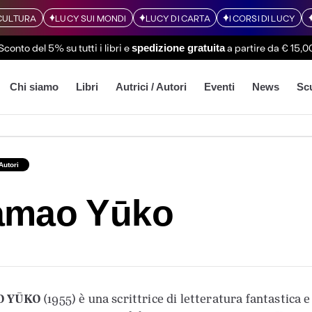
CULTURA
LUCY SUI MONDI
LUCY DI CARTA
I CORSI DI LUCY
Sconto del 5% su tutti i libri
e
a partire da € 15,0
spedizione gratuita
Chi siamo
Libri
Autrici / Autori
Eventi
News
Sc
 Autori
amao Yūko
O Y
Ū
KO
(1955) è una scrittrice di letteratura fantastica 