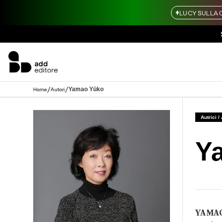
LUCY SULLA 
/
/
Yamao Yūko
Home
Autori
Autrici /
Y
YAMA