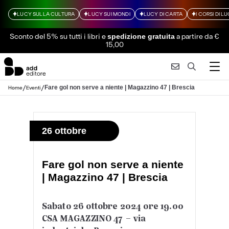
LUCY SULLA CULTURA
LUCY SUI MONDI
LUCY DI CARTA
I CORSI DI L
Sconto del 5% su tutti i libri
e
a partire da €
spedizione gratuita
15,00
/
/
Fare gol non serve a niente | Magazzino 47 | Brescia
Home
Eventi
26 ottobre
Fare gol non serve a niente
| Magazzino 47 | Brescia
Sabato 26 ottobre 2024 ore 19.00
CSA MAGAZZINO 47 – via