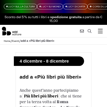
LUCY SULLA CULTURA
LUCY SUI MONDI
LUCY DI CARTA
I CORSI DI L
Sconto del 5% su tutti i libri
e
a partire da €
spedizione gratuita
15,00
/
/
add a «Più libri più liberi»
Home
Eventi
4 dicembre - 8 dicembre
add a «Più libri più liberi»
Anche quest’anno partecipiamo
a
Più libri più liberi
che si tiene
per la terza volta al
Roma