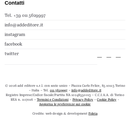
Contatti
Tel. +39 011 5629997
info@addeditore.it
instagram
facebook
twitter
© 2026 add editore s.r.l. con socio unico – Piazza Carlo Felice, 85 10123 Torino
– Italia – Tel.
011 5629997
–
info@addeditore.it
Registro Imprese/Codice fiscale/Partita IVA 10248550013 – C.C.I.A.A. di Torino
REA n. 1117026 –
Termini e Condizioni
–
Privacy Policy
–
Cookie Policy
-
Aggiorna le preferenze sui cookie
Credits: web design & development
Foleia