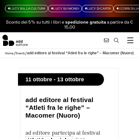
LUCY SULLA CULTURA
LUCY SUI MONDI
LUCY DI CARTA
I CORSI DI L
Sconto del 5% su tutti i libri
e
a partire da €
spedizione gratuita
15,00
/
/
add editore al festival “Atleti fra le righe” – Macomer (Nuoro)
Home
Eventi
11 ottobre - 13 ottobre
add editore al festival
“Atleti fra le righe” –
Macomer (Nuoro)
ad editore partecipa al festival