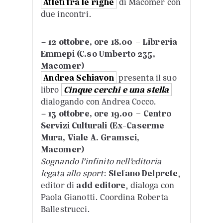
Atleti fra le righe
di Macomer con
due incontri.
–
12 ottobre, ore 18.00 – Libreria
Emmepi (C.so Umberto 235,
Macomer)
Andrea Schiavon
presenta il suo
libro
Cinque cerchi e una stella
dialogando con Andrea Cocco.
–
13 ottobre, ore 19.00 – Centro
Servizi Culturali (Ex-Caserme
Mura, Viale A. Gramsci,
Macomer)
Sognando l’infinito nell’editoria
legata allo sport
:
Stefano Delprete
,
editor di
add editore
, dialoga con
Paola Gianotti. Coordina Roberta
Ballestrucci.