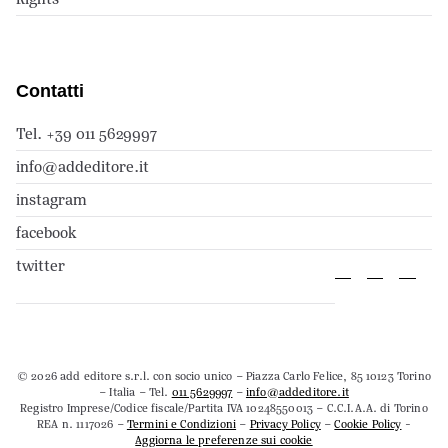
Contatti
Tel. +39 011 5629997
info@addeditore.it
instagram
facebook
twitter
© 2026 add editore s.r.l. con socio unico – Piazza Carlo Felice, 85 10123 Torino
– Italia – Tel.
011 5629997
–
info@addeditore.it
Registro Imprese/Codice fiscale/Partita IVA 10248550013 – C.C.I.A.A. di Torino
REA n. 1117026 –
Termini e Condizioni
–
Privacy Policy
–
Cookie Policy
-
Aggiorna le preferenze sui cookie