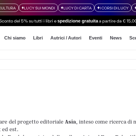
CULTURA
LUCY SUI MONDI
LUCY DI CARTA
I CORSI DI LUCY
Sconto del 5% su tutti i libri
e
a partire da € 15,0
spedizione gratuita
Chi siamo
Libri
Autrici / Autori
Eventi
News
Sc
Asia
are del progetto editoriale
, inteso come ricerca di
 ed est.