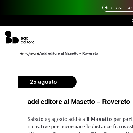
LUCY SULLA 
/
/
add editore al Masetto – Rovereto
Home
Eventi
25 agosto
add editore al Masetto – Rovereto
Il Masetto
Sabato 25 agosto add è a
per parl
narrative per accorciare le distanze fra ovest