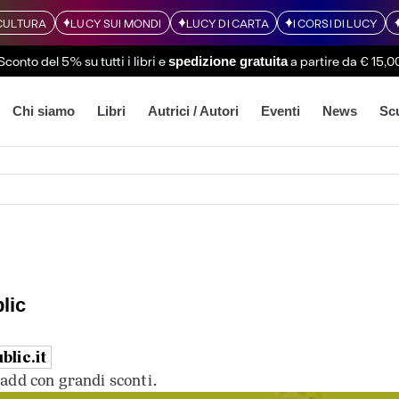
CULTURA
LUCY SUI MONDI
LUCY DI CARTA
I CORSI DI LUCY
Sconto del 5% su tutti i libri
e
a partire da € 15,0
spedizione gratuita
Chi siamo
Libri
Autrici / Autori
Eventi
News
Sc
lic
lic.it
k add con grandi sconti.