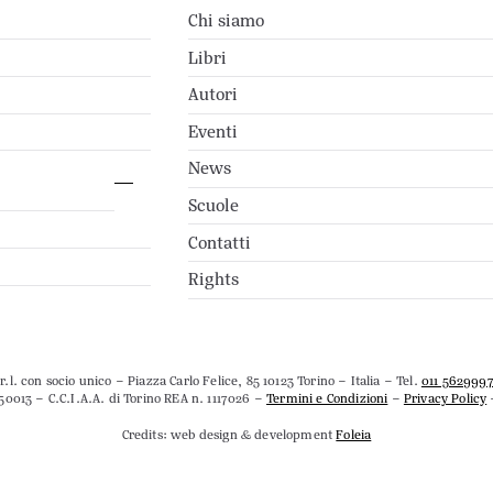
Chi siamo
Libri
Autori
Eventi
News
Scuole
Contatti
Rights
.l. con socio unico – Piazza Carlo Felice, 85 10123 Torino – Italia – Tel.
011 562999
50013 – C.C.I.A.A. di Torino REA n. 1117026 –
Termini e Condizioni
–
Privacy Policy
Credits: web design & development
Foleia