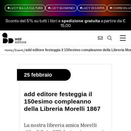
LUCY SULLA CULTURA
LUCY SUI MONDI
LUCY DI CARTA
I CORSI DI L
Sconto del 5% su tutti i libri
e
a partire da €
spedizione gratuita
15,00
/
/
add editore festeggia il 150esimo compleanno della Libreria Mor
Home
Eventi
25 febbraio
add editore festeggia il
150esimo compleanno
della Libreria Morelli 1867
La nostra libreria amica Morelli