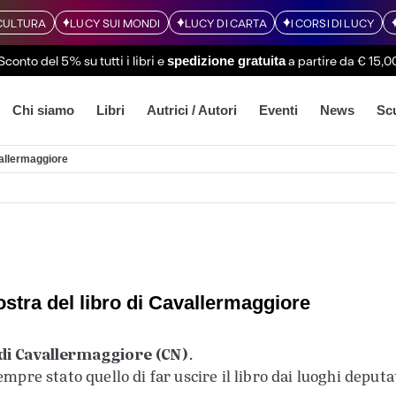
CULTURA
LUCY SUI MONDI
LUCY DI CARTA
I CORSI DI LUCY
Sconto del 5% su tutti i libri
e
a partire da € 15,0
spedizione gratuita
Chi siamo
Libri
Autrici / Autori
Eventi
News
Sc
vallermaggiore
ostra del libro di Cavallermaggiore
 di Cavallermaggiore (CN)
.
empre stato quello di far uscire il libro dai luoghi deput