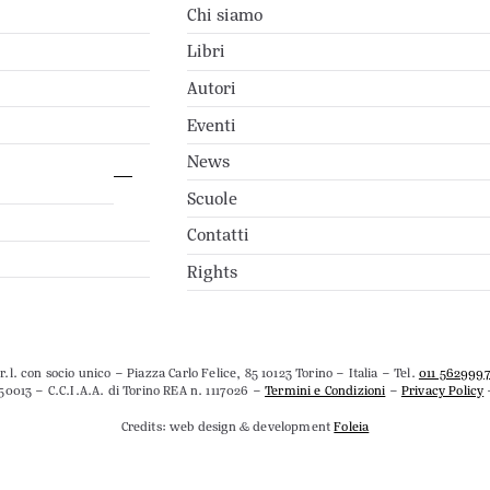
Chi siamo
Libri
Autori
Eventi
News
Scuole
Contatti
Rights
.l. con socio unico – Piazza Carlo Felice, 85 10123 Torino – Italia – Tel.
011 562999
50013 – C.C.I.A.A. di Torino REA n. 1117026 –
Termini e Condizioni
–
Privacy Policy
Credits: web design & development
Foleia