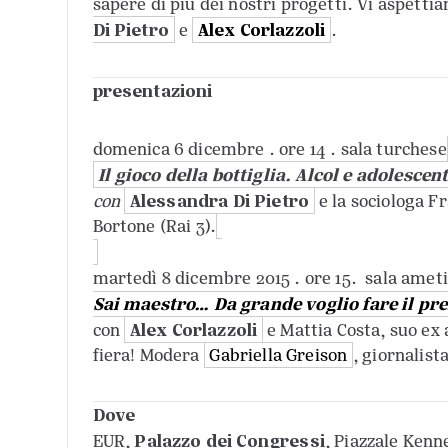
sapere di più dei nostri progetti. Vi aspetti
Di Pietro
Alex Corlazzoli
e
.
presentazioni
domenica 6 dicembre . ore 14 . sala turchese
Il gioco della bottiglia. Alcol e adolesce
Alessandra Di Pietro
con
e la sociologa F
Bortone (Rai 3).
martedì 8 dicembre 2015 . ore 15. sala amet
Sai maestro… Da grande voglio fare il pr
Alex Corlazzoli
con
e Mattia Costa, suo ex 
fiera! Modera
Gabriella Greison
, giornalista
Dove
Palazzo dei Congressi
EUR,
, Piazzale Kenn