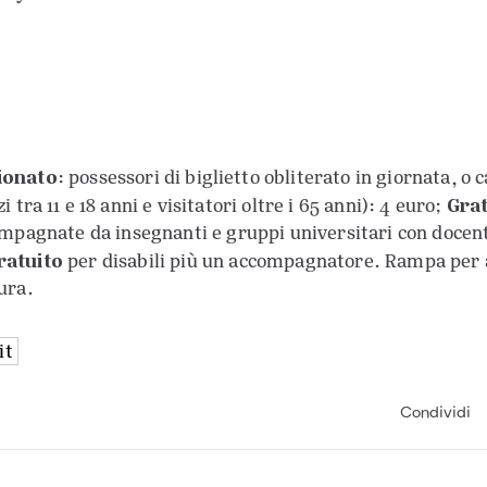
ionato
: possessori di biglietto obliterato in giornata, o
Grat
zi tra 11 e 18 anni e visitatori oltre i 65 anni): 4 euro;
compagnate da insegnanti e gruppi universitari con docen
ratuito
per disabili più un accompagnatore. Rampa per a
ura.
it
Condividi