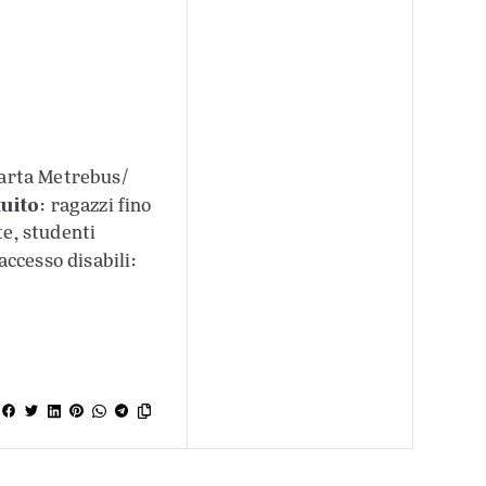
 carta Metrebus/
uito
: ragazzi fino
te, studenti
ccesso disabili: