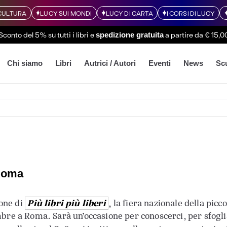
CULTURA
LUCY SUI MONDI
LUCY DI CARTA
I CORSI DI LUCY
Sconto del 5% su tutti i libri
e
a partire da € 15,0
spedizione gratuita
Chi siamo
Libri
Autrici / Autori
Eventi
News
Sc
 Roma
Più libri più liberi
one di
, la fiera nazionale della picc
bre a Roma. Sarà un’occasione per conoscerci, per sfogliar