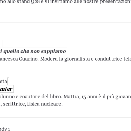
amo allo stand Q28 e vi invitiamo alle nostre presentazion
nti quello che non sappiamo
rancesca Guarino. Modera la giornalista e conduttrice tel
ista
emier
alunno e coautore del libro. Mattia, 13 anni è il più giova
, scrittrice, fisica nucleare.
edy 1