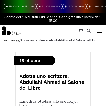
LUCY SULLA CULTURA
LUCY SUI MONDI
LUCY DI CARTA
I CORSI DI L
Sconto del 5% su tutti i libri
e
a partire da €
spedizione gratuita
15,00
/
/
Adotta uno scrittore. Abdullahi Ahmed al Salone del Libro
Home
Eventi
18 ottobre
Adotta uno scrittore.
Abdullahi Ahmed al Salone
del Libro
Lunedì 18 ottobre alle ore 10.30,