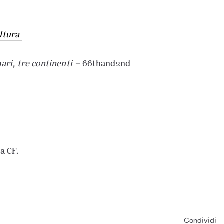
ultura
ari, tre continenti –
66thand2nd
a CF.
Condividi