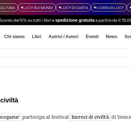
CULTURA
LUCY SUI MONDI
LUCY DI CARTA
I CORSI DI LUCY
Sconto del 5% su tutti i libri
e
a partire da € 15,0
spedizione gratuita
Chi siamo
Libri
Autrici / Autori
Eventi
News
Sc
civiltà
Pecqueur
partecipa al festival
Incroci di civiltà
di Venez