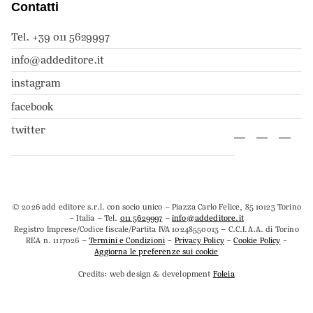
Contatti
Tel. +39 011 5629997
info@addeditore.it
instagram
facebook
twitter
© 2026 add editore s.r.l. con socio unico – Piazza Carlo Felice, 85 10123 Torino
– Italia – Tel.
011 5629997
–
info@addeditore.it
Registro Imprese/Codice fiscale/Partita IVA 10248550013 – C.C.I.A.A. di Torino
REA n. 1117026 –
Termini e Condizioni
–
Privacy Policy
–
Cookie Policy
-
Aggiorna le preferenze sui cookie
Credits: web design & development
Foleia