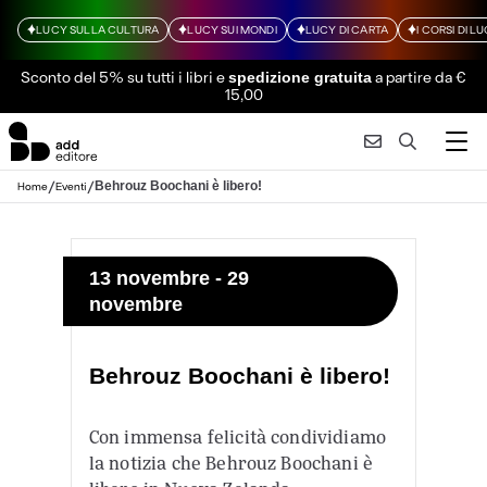
LUCY SULLA CULTURA
LUCY SUI MONDI
LUCY DI CARTA
I CORSI DI L
Sconto del 5% su tutti i libri
e
a partire da €
spedizione gratuita
15,00
/
/
Behrouz Boochani è libero!
Home
Eventi
13 novembre - 29
novembre
Behrouz Boochani è libero!
Con immensa felicità condividiamo
la notizia che Behrouz Boochani è