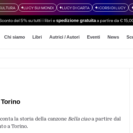
CULTURA
LUCY SUI MONDI
LUCY DI CARTA
I CORSI DI LUCY
Sconto del 5% su tutti i libri
e
a partire da € 15,0
spedizione gratuita
Chi siamo
Libri
Autrici / Autori
Eventi
News
Sc
 Torino
cconta la storia della canzone
Bella ciao
a partire dal
to a Torino.