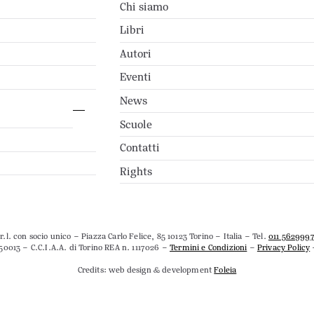
Chi siamo
Libri
Autori
Eventi
News
Scuole
Contatti
Rights
.l. con socio unico – Piazza Carlo Felice, 85 10123 Torino – Italia – Tel.
011 562999
50013 – C.C.I.A.A. di Torino REA n. 1117026 –
Termini e Condizioni
–
Privacy Policy
Credits: web design & development
Foleia