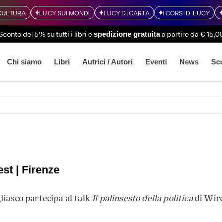
CULTURA
LUCY SUI MONDI
LUCY DI CARTA
I CORSI DI LUCY
Sconto del 5% su tutti i libri
e
a partire da € 15,0
spedizione gratuita
Chi siamo
Libri
Autrici / Autori
Eventi
News
Sc
st | Firenze
liasco partecipa al talk
Il palinsesto della politica
di Wir