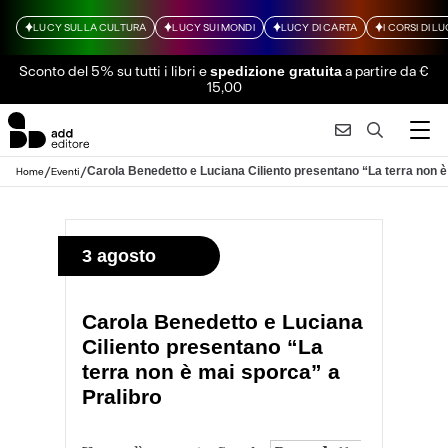
LUCY SULLA CULTURA
LUCY SUI MONDI
LUCY DI CARTA
I CORSI DI L
Sconto del 5% su tutti i libri
e
a partire da €
spedizione gratuita
15,00
/
/
Carola Benedetto e Luciana Ciliento presentano “La terra non è
Home
Eventi
3 agosto
Carola Benedetto e Luciana
Ciliento presentano “La
terra non è mai sporca” a
Pralibro