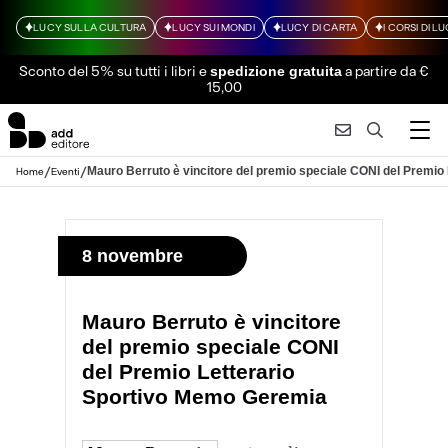
LUCY SULLA CULTURA
LUCY SUI MONDI
LUCY DI CARTA
I CORSI DI L
Sconto del 5% su tutti i libri
e
a partire da €
spedizione gratuita
15,00
/
/
Mauro Berruto è vincitore del premio speciale CONI del Premi
Home
Eventi
8 novembre
Mauro Berruto è vincitore
del premio speciale CONI
del Premio Letterario
Sportivo Memo Geremia