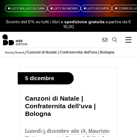
LUCY SULLA CULTURA
LUCY SUI MONDI
LUCY DI CARTA
I CORSI DI L
Sconto del 5% su tutti i libri
e
a partire da €
spedizione gratuita
15,00
/
/
Canzoni di Natale | Confraternita dell’uva | Bologna
Home
Eventi
5 dicembre
Canzoni di Natale |
Confraternita dell’uva |
Bologna
Lunedì 5 dicembre alle 18, Maurizio