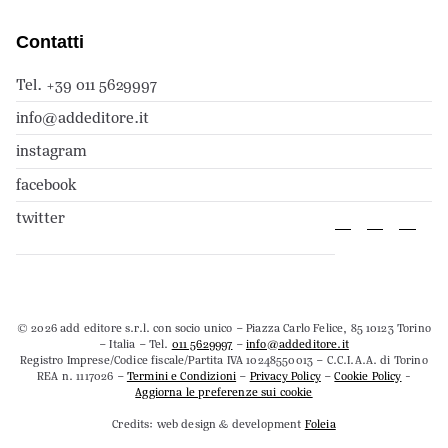
Contatti
Tel. +39 011 5629997
info@addeditore.it
instagram
facebook
twitter
© 2026 add editore s.r.l. con socio unico – Piazza Carlo Felice, 85 10123 Torino
– Italia – Tel.
011 5629997
–
info@addeditore.it
Registro Imprese/Codice fiscale/Partita IVA 10248550013 – C.C.I.A.A. di Torino
REA n. 1117026 –
Termini e Condizioni
–
Privacy Policy
–
Cookie Policy
-
Aggiorna le preferenze sui cookie
Credits: web design & development
Foleia