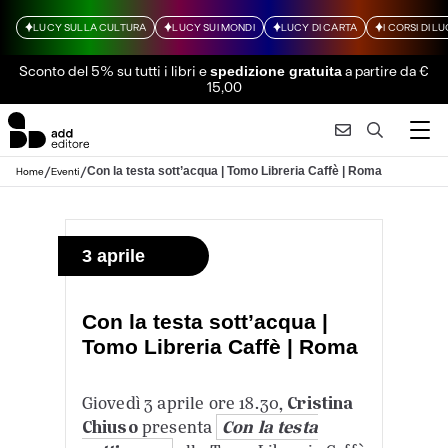
LUCY SULLA CULTURA
LUCY SUI MONDI
LUCY DI CARTA
I CORSI DI L
Sconto del 5% su tutti i libri
e
a partire da €
spedizione gratuita
15,00
/
/
Con la testa sott’acqua | Tomo Libreria Caffè | Roma
Home
Eventi
3 aprile
Con la testa sott’acqua |
Tomo Libreria Caffè | Roma
Giovedì 3 aprile ore 18.30,
Cristina
Chiuso
presenta
Con la testa