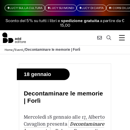
LUCY SULLA CULTURA
LUCY SUI MONDI
LUCY DI CARTA
I CORSI DI L
Sconto del 5% su tutti i libri
e
a partire da €
spedizione gratuita
15,00
/
/
Decontaminare le memorie | Forlì
Home
Eventi
18 gennaio
Decontaminare le memorie
| Forlì
Mercoledì 18 gennaio alle 17, Alberto
Cavaglion presenta
Decontaminare