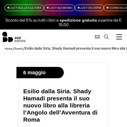
LUCY SULLA CULTURA
LUCY SUI MONDI
LUCY DI CARTA
I CORSI DI L
Sconto del 5% su tutti i libri
e
a partire da €
spedizione gratuita
15,00
/
/
Esilio dalla Siria. Shady Hamadi presenta il suo nuovo libro alla
Home
Eventi
6 maggio
Esilio dalla Siria. Shady
Hamadi presenta il suo
nuovo libro alla libreria
l’Angolo dell’Avventura di
Roma