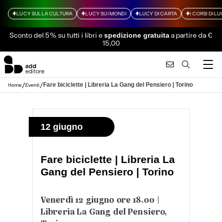
LUCY SULLA CULTURA
LUCY SUI MONDI
LUCY DI CARTA
I CORSI DI L
Sconto del 5% su tutti i libri
e
a partire da €
spedizione gratuita
15,00
/
/
Fare biciclette | Libreria La Gang del Pensiero | Torino
Home
Eventi
12 giugno
Fare biciclette | Libreria La
Gang del Pensiero | Torino
Venerdì 12 giugno ore 18.00 |
Libreria La Gang del Pensiero,