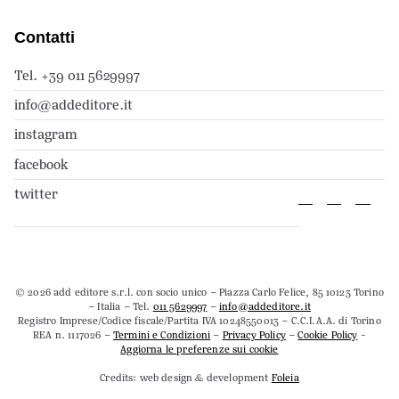
Contatti
Tel. +39 011 5629997
info@addeditore.it
instagram
facebook
twitter
© 2026 add editore s.r.l. con socio unico – Piazza Carlo Felice, 85 10123 Torino
– Italia – Tel.
011 5629997
–
info@addeditore.it
Registro Imprese/Codice fiscale/Partita IVA 10248550013 – C.C.I.A.A. di Torino
REA n. 1117026 –
Termini e Condizioni
–
Privacy Policy
–
Cookie Policy
-
Aggiorna le preferenze sui cookie
Credits: web design & development
Foleia