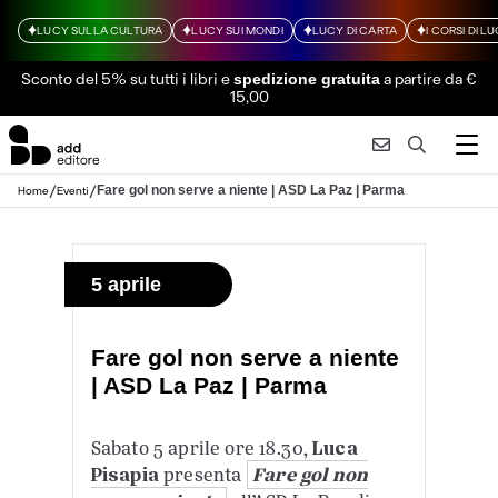
LUCY SULLA CULTURA
LUCY SUI MONDI
LUCY DI CARTA
I CORSI DI L
Sconto del 5% su tutti i libri
e
a partire da €
spedizione gratuita
15,00
/
/
Fare gol non serve a niente | ASD La Paz | Parma
Home
Eventi
5 aprile
Fare gol non serve a niente
| ASD La Paz | Parma
Sabato 5 aprile ore 18.30,
Luca
Pisapia
presenta
Fare gol non