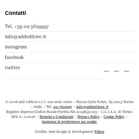
Contatti
Tel. +39 011 5629997
info@addeditore.it
instagram
facebook
twitter
© 2026 add editore s.r.l. con socio unico – Piazza Carlo Felice, 85 10123 Torino
– Italia – Tel.
011 5629997
–
info@addeditore.it
Registro Imprese/Codice fiscale/Partita IVA 10248550013 – C.C.I.A.A. di Torino
REA n. 1117026 –
Termini e Condizioni
–
Privacy Policy
–
Cookie Policy
-
Aggiorna le preferenze sui cookie
Credits: web design & development
Foleia