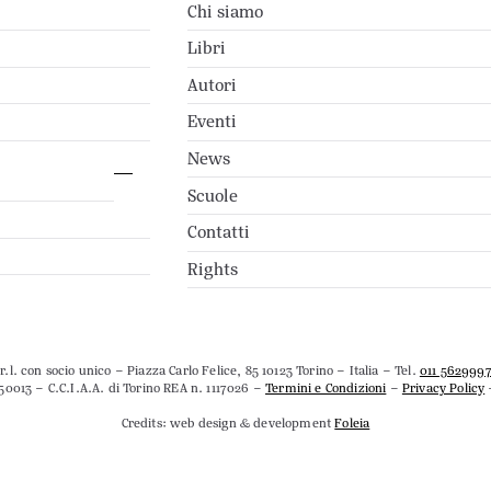
Chi siamo
Libri
Autori
Eventi
News
Scuole
Contatti
Rights
.l. con socio unico – Piazza Carlo Felice, 85 10123 Torino – Italia – Tel.
011 562999
50013 – C.C.I.A.A. di Torino REA n. 1117026 –
Termini e Condizioni
–
Privacy Policy
Credits: web design & development
Foleia