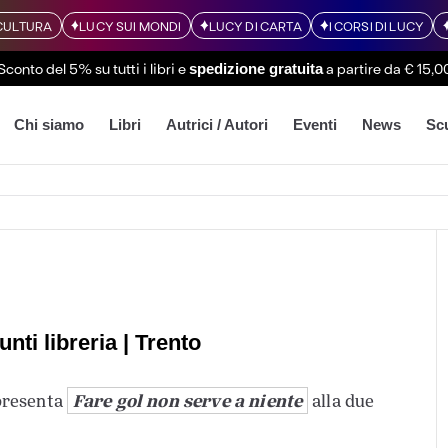
CULTURA
LUCY SUI MONDI
LUCY DI CARTA
I CORSI DI LUCY
Sconto del 5% su tutti i libri
e
a partire da € 15,0
spedizione gratuita
Chi siamo
Libri
Autrici / Autori
Eventi
News
Sc
nti libreria | Trento
Fare gol non serve a niente
resenta
alla due