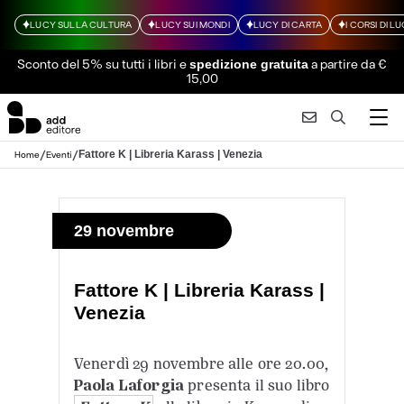
LUCY SULLA CULTURA
LUCY SUI MONDI
LUCY DI CARTA
I CORSI DI L
Sconto del 5% su tutti i libri
e
a partire da €
spedizione gratuita
15,00
/
/
Fattore K | Libreria Karass | Venezia
Home
Eventi
29 novembre
Fattore K | Libreria Karass |
Venezia
Venerdì 29 novembre alle ore 20.00,
Paola Laforgia
presenta il suo libro