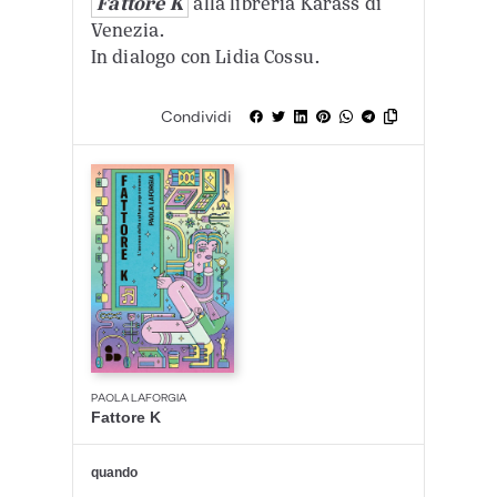
Fattore K
alla libreria Karass di
Venezia.
In dialogo con Lidia Cossu.
Condividi
PAOLA LAFORGIA
Fattore K
quando