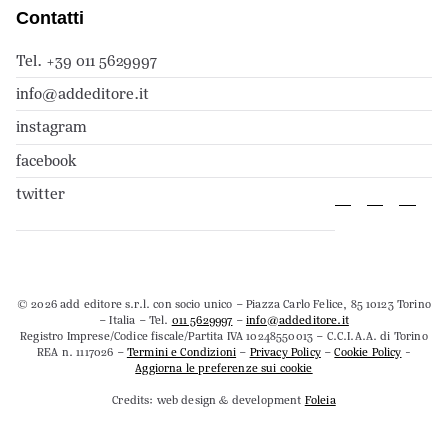
Contatti
Tel. +39 011 5629997
info@addeditore.it
instagram
facebook
twitter
© 2026 add editore s.r.l. con socio unico – Piazza Carlo Felice, 85 10123 Torino
– Italia – Tel.
011 5629997
–
info@addeditore.it
Registro Imprese/Codice fiscale/Partita IVA 10248550013 – C.C.I.A.A. di Torino
REA n. 1117026 –
Termini e Condizioni
–
Privacy Policy
–
Cookie Policy
-
Aggiorna le preferenze sui cookie
Credits: web design & development
Foleia