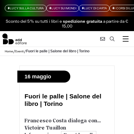
LUCY SULLA CULTURA
LUCY SUI MONDI
LUCY DI CARTA
I CORSI DI L
Sconto del 5% su tutti i libri
e
a partire da €
spedizione gratuita
15,00
/
/
Fuori le palle | Salone del libro | Torino
Home
Eventi
16 maggio
Fuori le palle | Salone del
libro | Torino
Francesco Costa dialoga con…
Victoire Tuaillon