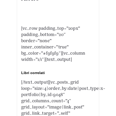
[vc_row padding_top=”20px”
padding_bottom=”20″
border=”none”
inner_container=”true”
bg_color=”#f9f9f9″][vc_column
width=”1/1″][text_output]
Libri correlati
[/text_output][vc_posts_grid
loop=”size:4|order_by:date|post_type:x-
portfolio|by_id:9048″
grid_columns_count=”4″
grid_layout=”image|link_post”
grid_link_target=”_self”