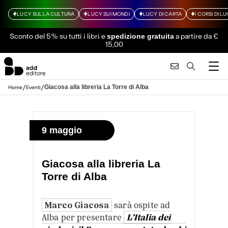
LUCY SULLA CULTURA
LUCY SUI MONDI
LUCY DI CARTA
I CORSI DI L
Sconto del 5% su tutti i libri
e
a partire da €
spedizione gratuita
15,00
/
/
Giacosa alla libreria La Torre di Alba
Home
Eventi
9 maggio
Giacosa alla libreria La
Torre di Alba
Marco Giacosa
sarà ospite ad
Alba per presentare
L’Italia dei