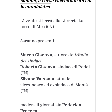
sindaci, il Paese raccontato da chi
lo amministra
.
L’evento si terrà alla Libreria La
torre di Alba (CN)
Saranno presenti:
Marco Giacosa
, autore de
L’Italia
dei sindaci
Roberto
Giacosa
,
sindaco di Roddi
(CN)
Silvano Valsania,
attuale
vicesindaco ed exsindaco di Montà
(CN)
modera il giornalista
Federico
Ferrero