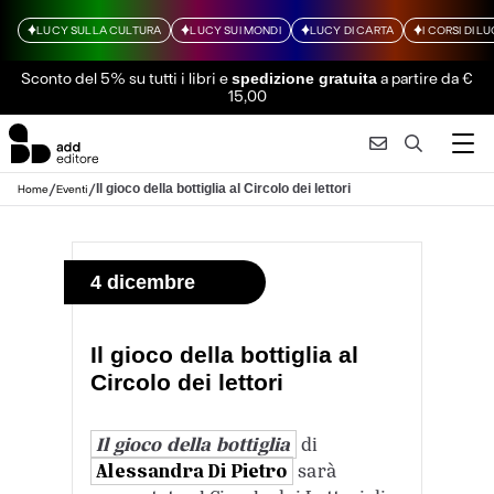
LUCY SULLA CULTURA
LUCY SUI MONDI
LUCY DI CARTA
I CORSI DI L
Sconto del 5% su tutti i libri
e
a partire da €
spedizione gratuita
15,00
/
/
Il gioco della bottiglia al Circolo dei lettori
Home
Eventi
4 dicembre
Il gioco della bottiglia al
Circolo dei lettori
Il gioco della bottiglia
di
Alessandra Di Pietro
sarà