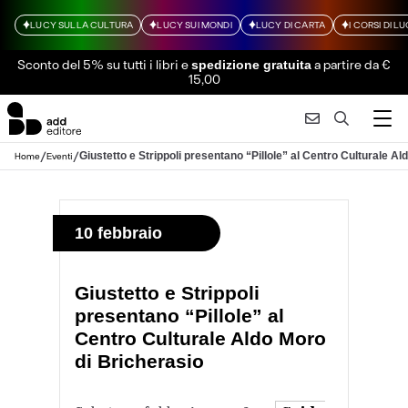
LUCY SULLA CULTURA
LUCY SUI MONDI
LUCY DI CARTA
I CORSI DI L
Sconto del 5% su tutti i libri
e
a partire da €
spedizione gratuita
15,00
/
/
Giustetto e Strippoli presentano “Pillole” al Centro Culturale A
Home
Eventi
10 febbraio
Giustetto e Strippoli
presentano “Pillole” al
Centro Culturale Aldo Moro
di Bricherasio