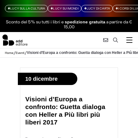
LUCY SULLA CULTURA
LUCY SUI MONDI
LUCY DI CARTA
I CORSI DI L
Sconto del 5% su tutti i libri
e
a partire da €
spedizione gratuita
15,00
/
/
Visioni d’Europa a confronto: Guetta dialoga con Heller a Più libri
Home
Eventi
10 dicembre
Visioni d’Europa a
confronto: Guetta dialoga
con Heller a Più libri più
liberi 2017