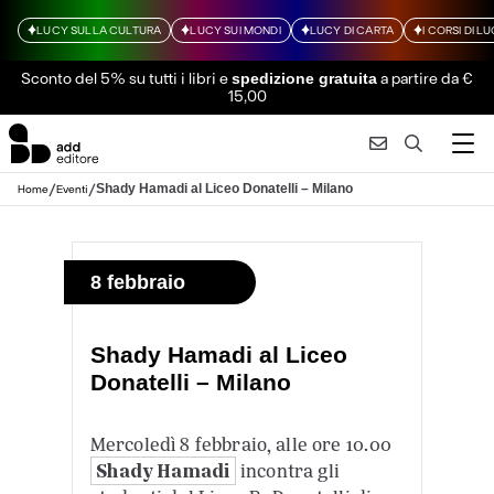
LUCY SULLA CULTURA
LUCY SUI MONDI
LUCY DI CARTA
I CORSI DI L
Sconto del 5% su tutti i libri
e
a partire da €
spedizione gratuita
15,00
/
/
Shady Hamadi al Liceo Donatelli – Milano
Home
Eventi
8 febbraio
Shady Hamadi al Liceo
Donatelli – Milano
Mercoledì 8 febbraio, alle ore 10.00
Shady Hamadi
incontra gli