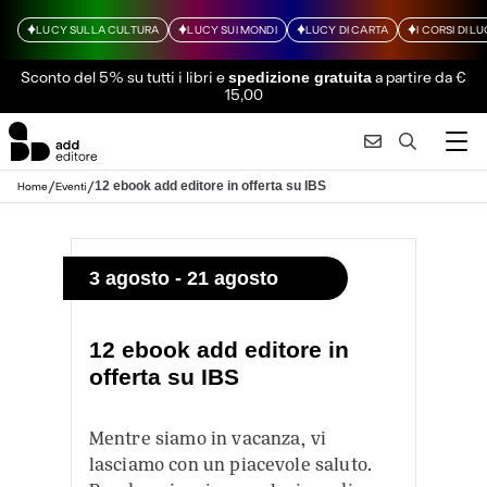
LUCY SULLA CULTURA
LUCY SUI MONDI
LUCY DI CARTA
I CORSI DI L
Sconto del 5% su tutti i libri
e
a partire da €
spedizione gratuita
15,00
/
/
12 ebook add editore in offerta su IBS
Home
Eventi
3 agosto - 21 agosto
12 ebook add editore in
offerta su IBS
Mentre siamo in vacanza, vi
lasciamo con un piacevole saluto.