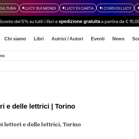
CULTURA
LUCY SUI MONDI
LUCY DI CARTA
I CORSI DI LUCY
Sconto del 5% su tutti i libri
e
a partire da € 15,0
spedizione gratuita
Chi siamo
Libri
Autrici / Autori
Eventi
News
Sc
ino
i e delle lettrici | Torino
 lettori e delle lettrici, Torino